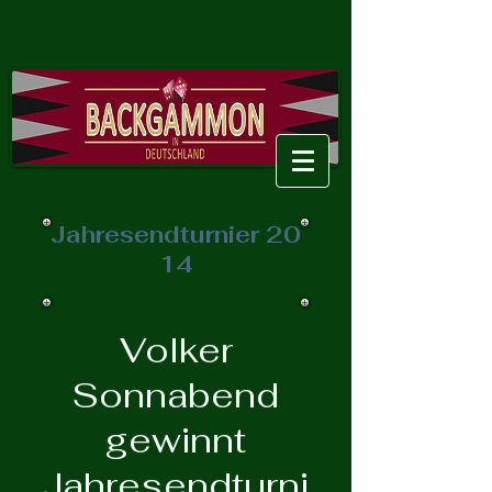
Jahresendturnier 20
14
Volker
Sonnabend
gewinnt
Jahresendturni