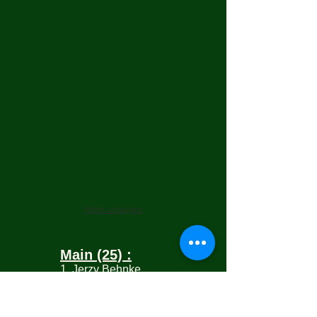
Mehr anzeigen
Main (25) :
1. Jerzy Behnke
2. Can Biyiklioglu
3. Rainer Witt
3. Stefane Tremet