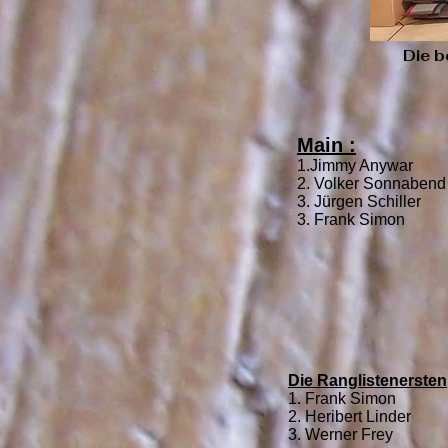
Die b
Main :
1.Jimmy Anywar
2. Volker Sonnabend
3. Jürgen Schiller
3. Frank Simon
Die Ranglistenersten
1. Frank Simon
2. Heribert Linder
3. Werner Frey