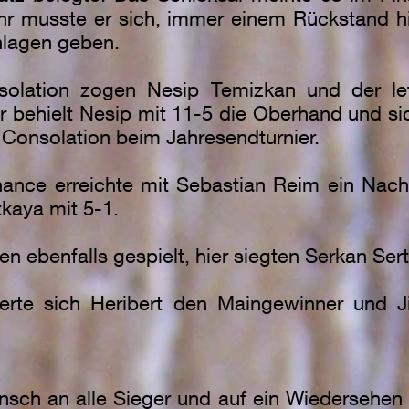
ahr musste er sich, immer einem Rückstand hi
hlagen geben.
solation zogen Nesip Temizkan und der let
r behielt Nesip mit 11-5 die Oberhand und si
e Consolation beim Jahresendturnier.
hance erreichte mit Sebastian Reim ein Nach
tkaya mit 5-1.
n ebenfalls gespielt, hier siegten Serkan Sert
herte sich Heribert den Maingewinner und 
nsch an alle Sieger und auf ein Wiedersehen