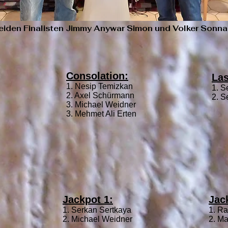
eiden Finalisten Jimmy Anywar Simon und Volker Sonn
Consolation:
Las
1. Nesip Temizkan
1. S
2. Axel Schürmann
2. S
3. Michael Weidner
3. Mehmet Ali Erten
Jackpot 1:
Jac
1. Serkan Sertkaya
1. Ra
2. Michael Weidner
2. M