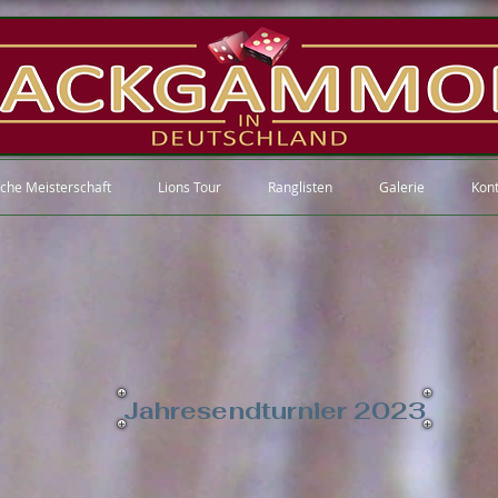
che Meisterschaft
Lions Tour
Ranglisten
Galerie
Kont
Jahresendturnier 2023