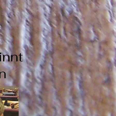
innt
n