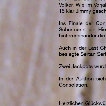
Volker. Wie im Vorj
15 klar Jimmy gesc
Ins Finale der Con
Schürmann, ein. Hie
hinterereinander di
Auch in der Last C
besiegte Sertan Ser
Zwei Jackpots wurde
In der Auktion sic
Consolation.
Herzlichen Glückwü