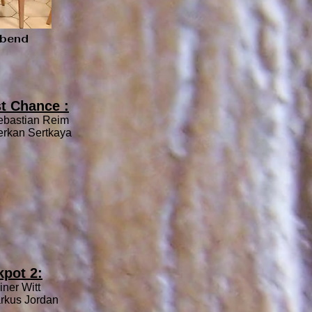
abend
t Chance :
ebastian Reim
erkan Sertkaya
kpot 2:
iner Witt
arkus Jordan