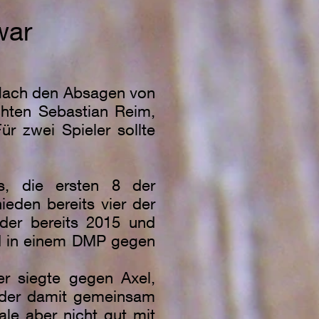
war
. Nach den Absagen von
schten Sebastian Reim,
r zwei Spieler sollte
us, die ersten 8 der
ieden bereits vier der
 der bereits 2015 und
nd in einem DMP gegen
er siegte gegen Axel,
, der damit gemeinsam
ale aber nicht gut mit