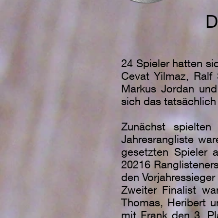
D
24 Spieler hatten si
Cevat Yilmaz, Ralf 
Markus Jordan und 
sich das tatsächlic
Zunächst spielten
Jahresrangliste war
gesetzten Spieler 
20216 Ranglistener
den Vorjahressieger
Zweiter Finalist w
Thomas, Heribert u
mit Frank den 3. Pl