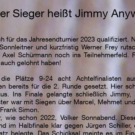
er Sieger heißt Jimmy Any
ch für das Jahresendturnier 2023 qualifiziert
Sonnleitner und kurzfristig Werner Frey rut
Axel Schürmann noch ins Teilnehmerfeld. Fü
h auch gelohnt haben!
 die Plätze 9-24 acht Achtelfinalisten a
en bereits für die 2. Runde gesetzt. Hier sch
aus. Ins Finale gelangte schließlich Jimmy,
ster war mit Siegen über Marcel, Mehmet u
 Frank Simon.
ar, wie schon 2022, Volker Sonnabend. Dies
nd im Halbfinale klar gegen Jürgen Schiller
atz belegte. Das Schicksal meinte es im Fin