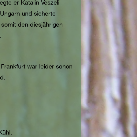
egte er Katalin Veszeli
 Ungarn und sicherte
 somit den diesjährigen
.
Frankfurt war leider schon
ld.
Kühl.