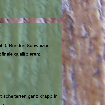
ach 5 Runden Schweizer
inale qualifizieren:
 scheiterten ganz knapp in
le.