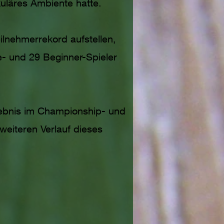
kuläres Ambiente hatte.
ilnehmerrekord aufstellen,
- und 29 Beginner-Spieler
gebnis im Championship- und
weiteren Verlauf dieses