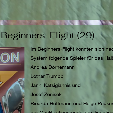
Beginners Flight (29)
Im Beginners-Flight konnten sich n
System folgende Spieler für das Halbf
Andrea Dörnemann
Lothar Trumpp
Janni Katsigiannis und
Josef Zenisek
Ricarda Hoffmann und Helge Peukert
der Qualifikationsrunde zum Halbfina