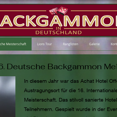
che Meisterschaft
Lions Tour
Ranglisten
Galerie
Kont
16. Deutsche Backgammon Mei
In diesem Jahr war das Achat Hotel Of
Austragungsort für die 16. Internatio
Meisterschaft. Das stilvoll sanierte Hote
Teilnehmern. Gespielt wurde in der Even