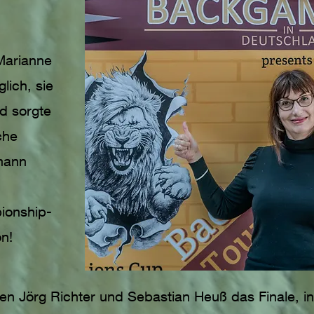
Marianne
lich, sie
d sorgte
che
mann
ionship-
on!
ten Jörg Richter und Sebastian Heuß das Finale, 