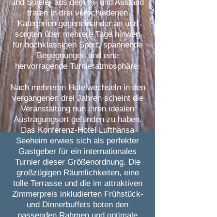
und Spieler aus dem In- und Ausland
traten in drei verschiedenen
Kategorien gegeneinander an und
sorgten über mehrere Tage hinweg
für hochklassigen Sport, spannende
Begegnungen und eine
hervorragende Turnieratmosphäre.
Nach mehreren Hotelwechseln in den
vergangenen drei Jahren scheint die
Veranstaltung nun ihren idealen
Austragungsort gefunden zu haben.
Das Konferenz-Hotel Lufthansa
Seeheim erwies sich als perfekter
Gastgeber für ein internationales
Turnier dieser Größenordnung. Die
großzügigen Räumlichkeiten, eine
tolle Terrasse und die im attraktiven
Zimmerpreis inkludierten Frühstück-
und Dinnerbuffets boten den
passenden Rahmen und optimale