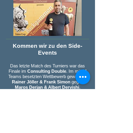
Kommen wir zu den Side-
Events
Das letzte Match des Turniers war das
Finale im
Consulting Double
. Im mit 44
Teams besetzten Wettbewerb gewannen
Rainer Jöller & Frank Simon
gegen
Maros Derjan & Albert Dervishi
.
Halbfinalisten waren
Jakob Garal &
Oleksandr Krasov
und
Christoph & Felix
Wagener
.
Das mit 24 Teams besetzte
Limited
Double
gewannen
Viktoria & Fred
Brendler
vor
Kirstine Jensen & Max
Petersen
.