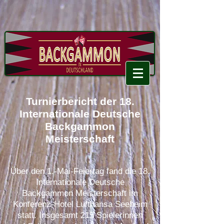
Turnierbericht der 18.
Internationale Deutsche
Backgammon
Meisterschaft
Über den 1.-Mai-Feiertag fand die 18.
Internationale Deutsche
Backgammon Meisterschaft im
Konferenz-Hotel Lufthansa Seeheim
statt. Insgesamt 215 Spielerinnen