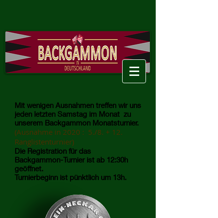
Mit wenigen Ausnahmen treffen wir uns
jeden letzten Samstag im Monat zu
unserem Backgammon Monatsturnier.
(Ausnahme in 2020 : 5./8. + 12.
Ranglistenturnier)
Die Registration für das
Backgammon-Turnier ist ab 12:30h
geöffnet.
Turnierbeginn ist pünktlich um 13h.