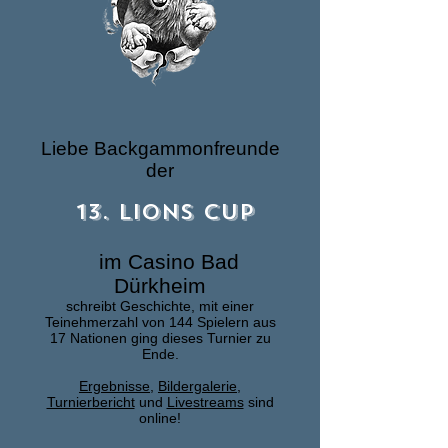
Liebe Backgammonfreunde
der
13. Lions Cup
im Casino
Bad
Dürkheim
schreibt Geschichte, mit einer
Teinehmerzahl von 144 Spielern aus
17 Nationen ging dieses Turnier zu
Ende.
Ergebnisse,
Bildergalerie
,
Turnierbericht
und
Livestreams
sind
online!