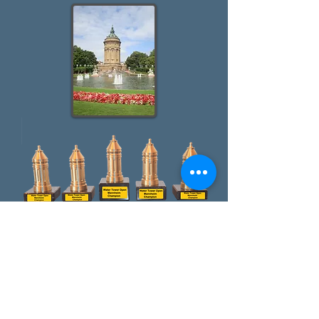
16. Deutsche
Backgammon