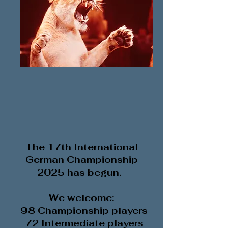
The 17th International
German Championship
2025 has begun.
We welcome:
98 Championship players
72 Intermediate players