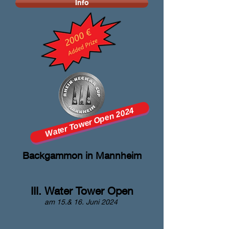
Info
Water Tower Open 2024
Backgammon in Mannheim
III. Water Tower Open
am 15.& 16. Juni 2024